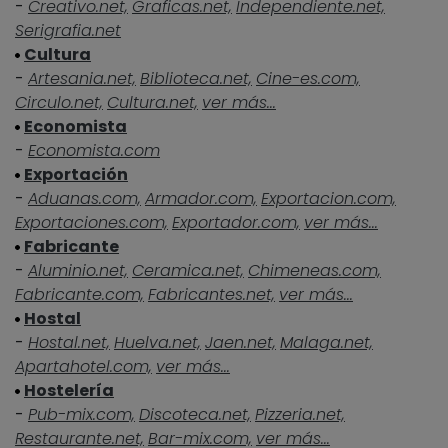
-
Creativo.net,
Graficas.net,
Independiente.net,
Serigrafia.net
Cultura
-
Artesania.net,
Biblioteca.net,
Cine-es.com,
Circulo.net,
Cultura.net,
ver más...
Economista
-
Economista.com
Exportación
-
Aduanas.com,
Armador.com,
Exportacion.com,
Exportaciones.com,
Exportador.com,
ver más...
Fabricante
-
Aluminio.net,
Ceramica.net,
Chimeneas.com,
Fabricante.com,
Fabricantes.net,
ver más...
Hostal
-
Hostal.net,
Huelva.net,
Jaen.net,
Malaga.net,
Apartahotel.com,
ver más...
Hostelería
-
Pub-mix.com,
Discoteca.net,
Pizzeria.net,
Restaurante.net,
Bar-mix.com,
ver más...